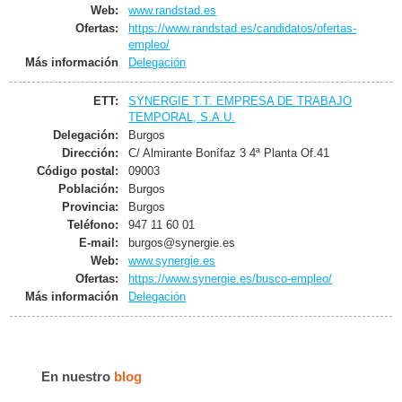
Web:
www.randstad.es
Ofertas:
https://www.randstad.es/candidatos/ofertas-
empleo/
Más información
Delegación
ETT:
SYNERGIE T.T. EMPRESA DE TRABAJO
TEMPORAL, S.A.U.
Delegación:
Burgos
Dirección:
C/ Almirante Bonífaz 3 4ª Planta Of.41
Código postal:
09003
Población:
Burgos
Provincia:
Burgos
Teléfono:
947 11 60 01
E-mail:
burgos@synergie.es
Web:
www.synergie.es
Ofertas:
https://www.synergie.es/busco-empleo/
Más información
Delegación
En nuestro
blog