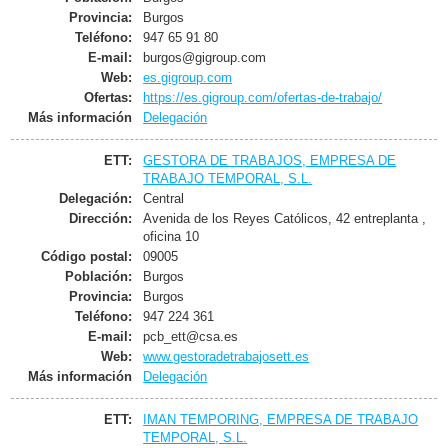
Provincia:
Burgos
Teléfono:
947 65 91 80
E-mail:
burgos@gigroup.com
Web:
es.gigroup.com
Ofertas:
https://es.gigroup.com/ofertas-de-trabajo/
Más información
Delegación
ETT:
GESTORA DE TRABAJOS, EMPRESA DE
TRABAJO TEMPORAL, S.L.
Delegación:
Central
Dirección:
Avenida de los Reyes Católicos, 42 entreplanta ,
oficina 10
Código postal:
09005
Población:
Burgos
Provincia:
Burgos
Teléfono:
947 224 361
E-mail:
pcb_ett@csa.es
Web:
www.gestoradetrabajosett.es
Más información
Delegación
ETT:
IMAN TEMPORING, EMPRESA DE TRABAJO
TEMPORAL, S.L.