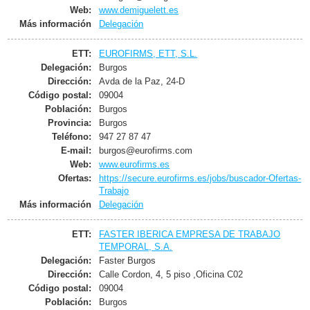
Web:
www.demiguelett.es
Más información
Delegación
ETT:
EUROFIRMS, ETT, S.L.
Delegación:
Burgos
Dirección:
Avda de la Paz, 24-D
Código postal:
09004
Población:
Burgos
Provincia:
Burgos
Teléfono:
947 27 87 47
E-mail:
burgos@eurofirms.com
Web:
www.eurofirms.es
Ofertas:
https://secure.eurofirms.es/jobs/buscador-Ofertas-
Trabajo
Más información
Delegación
ETT:
FASTER IBERICA EMPRESA DE TRABAJO
TEMPORAL, S.A.
Delegación:
Faster Burgos
Dirección:
Calle Cordon, 4, 5 piso ,Oficina C02
Código postal:
09004
Población:
Burgos