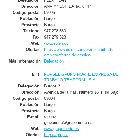
Delegación:
FLEXIPLÁN
Dirección:
ANA Mª LOPIDANA, 8. 4º
Código postal:
09005
Población:
Burgos
Provincia:
Burgos
Teléfono:
947 278 380
Fax:
947 279 323
Web:
www.eulen.com
Ofertas:
https://www.eulen.com/es/encuentra-tu-
empleo/ofertas-de-empleo/
Más información
Delegación
ETT:
FORSEL GRUPO NORTE EMPRESA DE
TRABAJO TEMPORAL, S.A.
Delegación:
Burgos 2
Dirección:
Avenida de la Paz. Número 18. Piso Bajo.
Código postal:
09004
Población:
Burgos
Provincia:
Burgos
/span>
E-mail:
gruponorte@grupo-norte.es
Web:
www.grupo-norte.es
Ofertas:
https://grupo-