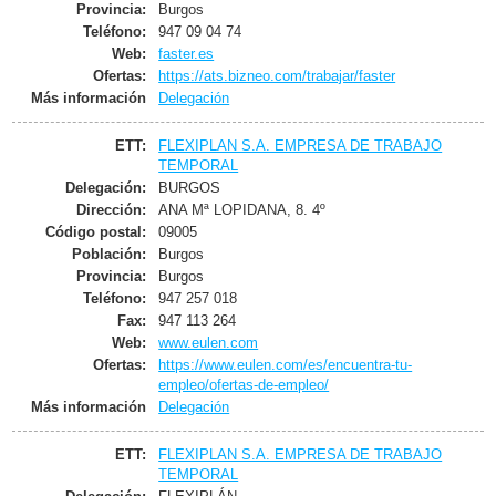
Provincia:
Burgos
Teléfono:
947 09 04 74
Web:
faster.es
Ofertas:
https://ats.bizneo.com/trabajar/faster
Más información
Delegación
ETT:
FLEXIPLAN S.A. EMPRESA DE TRABAJO
TEMPORAL
Delegación:
BURGOS
Dirección:
ANA Mª LOPIDANA, 8. 4º
Código postal:
09005
Población:
Burgos
Provincia:
Burgos
Teléfono:
947 257 018
Fax:
947 113 264
Web:
www.eulen.com
Ofertas:
https://www.eulen.com/es/encuentra-tu-
empleo/ofertas-de-empleo/
Más información
Delegación
ETT:
FLEXIPLAN S.A. EMPRESA DE TRABAJO
TEMPORAL