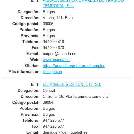
ETT:
ANANDA GESTION EMPRESA DE TRABAJO
TEMPORAL, S.L.
Delegación:
Burgos
Dirección:
Vitoria, 121. Bajo
Código postal:
09006
Población:
Burgos
Provincia:
Burgos
Teléfono:
947 220 418
Fax:
947 220 673
E-mail:
burgos@ananda.es
Web:
www.ananda.es
Ofertas:
https://ananda.es/ofertas-de-empleo
Más información
Delegación
ETT:
DE MIGUEL GESTION, ETT, S.L
Delegación:
Central
Dirección:
Cl Soria, 16. Planta primera comercial
Código postal:
09004
Población:
Burgos
Provincia:
Burgos
Teléfono:
947 225 577
Fax:
947 225 577
E-mail:
demiguel@demiguelett.es