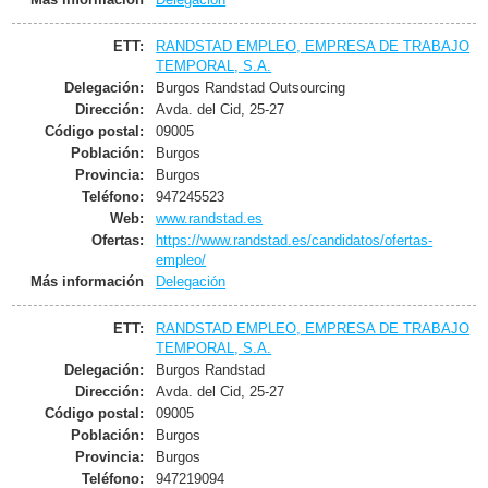
ETT:
RANDSTAD EMPLEO, EMPRESA DE TRABAJO
TEMPORAL, S.A.
Delegación:
Burgos Randstad Outsourcing
Dirección:
Avda. del Cid, 25-27
Código postal:
09005
Población:
Burgos
Provincia:
Burgos
Teléfono:
947245523
Web:
www.randstad.es
Ofertas:
https://www.randstad.es/candidatos/ofertas-
empleo/
Más información
Delegación
ETT:
RANDSTAD EMPLEO, EMPRESA DE TRABAJO
TEMPORAL, S.A.
Delegación:
Burgos Randstad
Dirección:
Avda. del Cid, 25-27
Código postal:
09005
Población:
Burgos
Provincia:
Burgos
Teléfono:
947219094