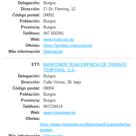
Delegación:
Burgos
Dirección:
C/ Dr. Fleming, 12
Código postal:
09002
Población:
Burgos
Provincia:
Burgos
Teléfono:
947 650391
Web:
www.imancorp.es
Ofertas:
https://empleo.imancorp.es/
Más información
Delegación
ETT:
MANPOWER TEAM EMPRESA DE TRABAJO
TEMPORAL, S.A.
Delegación:
Burgos
Dirección:
Calle Vitoria, 39. bajo
Código postal:
09004
Población:
Burgos
Provincia:
Burgos
Teléfono:
947234614
Web:
www.manpower.es
Ofertas:
https://www.manpower.es/ManpowerEspana/ofertas-
empleo
Más información
Delegación