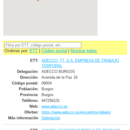
Ordenar por:
ETT
|
Código postal
|
Mostrar todos
ETT:
ADECCO, TT, S.A. EMPRESA DE TRABAJO
TEMPORAL
Delegación:
ADECCO BURGOS
Dirección:
Avenida de la Paz 18
Código postal:
09004
Población:
Burgos
Provincia:
Burgos
Teléfono:
947256131
Web:
www.adecco.es
Ofertas:
https://www.adecco.es/encuentra-trabajo/
Más información
Delegación