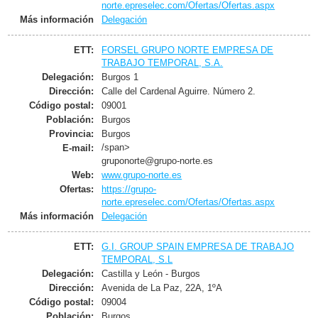
norte.epreselec.com/Ofertas/Ofertas.aspx
Más información
Delegación
ETT:
FORSEL GRUPO NORTE EMPRESA DE
TRABAJO TEMPORAL, S.A.
Delegación:
Burgos 1
Dirección:
Calle del Cardenal Aguirre. Número 2.
Código postal:
09001
Población:
Burgos
Provincia:
Burgos
/span>
E-mail:
gruponorte@grupo-norte.es
Web:
www.grupo-norte.es
Ofertas:
https://grupo-
norte.epreselec.com/Ofertas/Ofertas.aspx
Más información
Delegación
ETT:
G.I. GROUP SPAIN EMPRESA DE TRABAJO
TEMPORAL, S.L
Delegación:
Castilla y León - Burgos
Dirección:
Avenida de La Paz, 22A, 1ºA
Código postal:
09004
Población:
Burgos