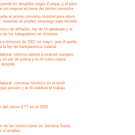
pende en despidos según Europa, y el paro
ue sin mejorar al cierre del primer semestre
ueba el primer convenio mundial para riders
s, mientras el empleo veraniego bate récords
órico de afiliados, ley de IA aprobada y el
 de los trabajadores en mínimos
ja a mínimos de 2007 en mayo, pero España
 a la ley de transparencia salarial
laboral: reforma laboral a examen europeo,
s en pie de guerra y la IA como nueva
l despido
laboral: convenio histórico en el textil,
ajo presión y la IA redefine el trabajo
n del sector ETT en el 2020
ión de las restricciones en Semana Santa
on el empleo