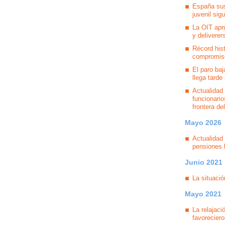
España sus
juvenil sig
La OIT apr
y deliverer
Récord hist
compromiso
El paro ba
llega tarde
Actualidad 
funcionario
frontera de
Mayo 2026
Actualidad 
pensiones b
Junio 2021
La situació
Mayo 2021
La relajac
favorecier