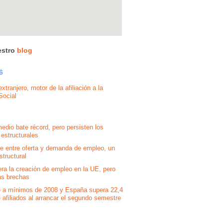
estro
blog
6
xtranjero, motor de la afiliación a la
Social
medio bate récord, pero persisten los
 estructurales
te entre oferta y demanda de empleo, un
tructural
era la creación de empleo en la UE, pero
as brechas
e a mínimos de 2008 y España supera 22,4
 afiliados al arrancar el segundo semestre