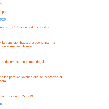
21
el paro
2020
upera los 19 millones de ocupados.
20
 la transición hacia una economía más
 con el medioambiente
0
to del empleo en el mes de julio
íciles para los jóvenes que se incorporan al
boral
 la crisis del COVID-19
20