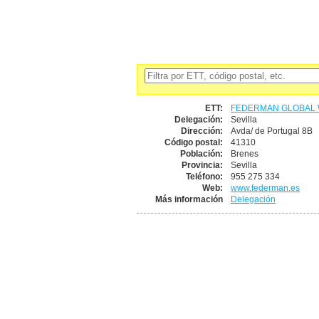
ETT:
FEDERMAN GLOBAL W
Delegación:
Sevilla
Dirección:
Avda/ de Portugal 8B
Código postal:
41310
Población:
Brenes
Provincia:
Sevilla
Teléfono:
955 275 334
Web:
www.federman.es
Más información
Delegación