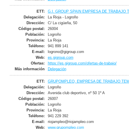
ETT:
G.I. GROUP SPAIN EMPRESA DE TRABAJO 
Delegación:
La Rioja - Logroño
Dirección:
C/ La cigüeña, 50
Código postal:
26004
Población:
Logroño
Provincia:
La Rioja
Teléfono:
941 899 141
E-mail:
logrono@gigroup.com
Web:
es.gigroup.com
Ofertas:
https://es.gigroup.com/ofertas-de-trabajo/
Más información
Delegación
ETT:
GRUPOMPLEO, EMPRESA DE TRABAJO TEMP
Delegación:
Logroño
Dirección:
Avenida club deportivo, nº 50 1º A
Código postal:
26007
Población:
Logroño
Provincia:
La Rioja
Teléfono:
941 229 392
E-mail:
riojampleo@riojampleo.com
Web:
www.grupompleo.com