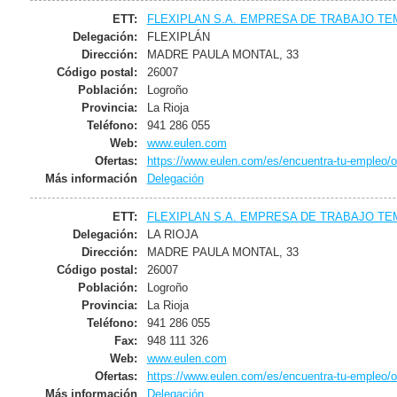
ETT:
FLEXIPLAN S.A. EMPRESA DE TRABAJO T
Delegación:
FLEXIPLÁN
Dirección:
MADRE PAULA MONTAL, 33
Código postal:
26007
Población:
Logroño
Provincia:
La Rioja
Teléfono:
941 286 055
Web:
www.eulen.com
Ofertas:
https://www.eulen.com/es/encuentra-tu-empleo/o
Más información
Delegación
ETT:
FLEXIPLAN S.A. EMPRESA DE TRABAJO T
Delegación:
LA RIOJA
Dirección:
MADRE PAULA MONTAL, 33
Código postal:
26007
Población:
Logroño
Provincia:
La Rioja
Teléfono:
941 286 055
Fax:
948 111 326
Web:
www.eulen.com
Ofertas:
https://www.eulen.com/es/encuentra-tu-empleo/o
Más información
Delegación