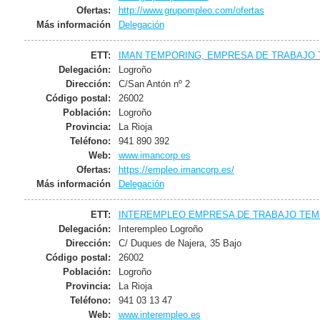
Ofertas:
http://www.grupompleo.com/ofertas
Más información
Delegación
ETT:
IMAN TEMPORING, EMPRESA DE TRABAJO T
Delegación:
Logroño
Dirección:
C/San Antón nº 2
Código postal:
26002
Población:
Logroño
Provincia:
La Rioja
Teléfono:
941 890 392
Web:
www.imancorp.es
Ofertas:
https://empleo.imancorp.es/
Más información
Delegación
ETT:
INTEREMPLEO EMPRESA DE TRABAJO TEMP
Delegación:
Interempleo Logroño
Dirección:
C/ Duques de Najera, 35 Bajo
Código postal:
26002
Población:
Logroño
Provincia:
La Rioja
Teléfono:
941 03 13 47
Web:
www.interempleo.es