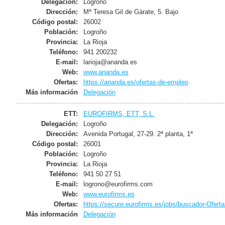
Delegación:
Logroño
Dirección:
Mª Teresa Gil de Gárate, 5. Bajo
Código postal:
26002
Población:
Logroño
Provincia:
La Rioja
Teléfono:
941 200232
E-mail:
larioja@ananda.es
Web:
www.ananda.es
Ofertas:
https://ananda.es/ofertas-de-empleo
Más información
Delegación
ETT:
EUROFIRMS, ETT, S.L.
Delegación:
Logroño
Dirección:
Avenida Portugal, 27-29. 2ª planta, 1ª
Código postal:
26001
Población:
Logroño
Provincia:
La Rioja
Teléfono:
941 50 27 51
E-mail:
logrono@eurofirms.com
Web:
www.eurofirms.es
Ofertas:
https://secure.eurofirms.es/jobs/buscador-Oferta
Más información
Delegación