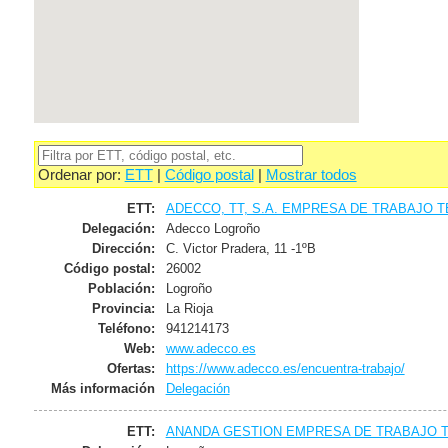
Ordenar por:
ETT
|
Código postal
|
Mostrar todos
ETT:
ADECCO, TT, S.A. EMPRESA DE TRABAJO 
Delegación:
Adecco Logroño
Dirección:
C. Victor Pradera, 11 -1ºB
Código postal:
26002
Población:
Logroño
Provincia:
La Rioja
Teléfono:
941214173
Web:
www.adecco.es
Ofertas:
https://www.adecco.es/encuentra-trabajo/
Más información
Delegación
ETT:
ANANDA GESTION EMPRESA DE TRABAJO T