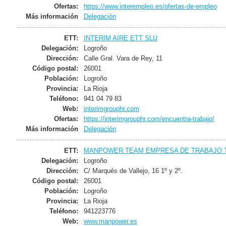
Ofertas:
https://www.interempleo.es/ofertas-de-empleo
Más información
Delegación
ETT:
INTERIM AIRE ETT SLU
Delegación:
Logroño
Dirección:
Calle Gral. Vara de Rey, 11
Código postal:
26001
Población:
Logroño
Provincia:
La Rioja
Teléfono:
941 04 79 83
Web:
interimgrouphr.com
Ofertas:
https://interimgrouphr.com/encuentra-trabajo/
Más información
Delegación
ETT:
MANPOWER TEAM EMPRESA DE TRABAJO T
Delegación:
Logroño
Dirección:
C/ Marqués de Vallejo, 16 1º y 2º.
Código postal:
26001
Población:
Logroño
Provincia:
La Rioja
Teléfono:
941223776
Web:
www.manpower.es