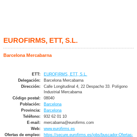
EUROFIRMS, ETT, S.L.
Barcelona Mercabarna
ETT:
EUROFIRMS, ETT, S.L.
Delegación:
Barcelona Mercabarna
Dirección:
Calle Longitudinal 4, 22 Despacho 33. Polígono
Industrial Mercabarna
Código postal:
08040
Población:
Barcelona
Provincia:
Barcelona
Teléfono:
932 62 01 10
E-mail:
mercabarna@eurofirms.com
Web:
www.eurofirms.es
Ofertas de empleo:
https://secure.eurofirms.es/jobs/buscador-Ofertas-