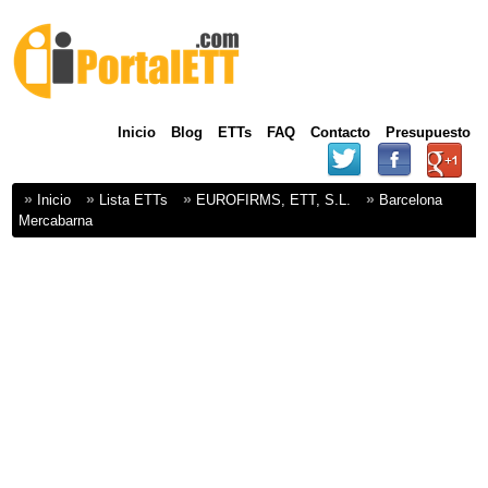
Inicio
Blog
ETTs
FAQ
Contacto
Presupuesto
Inicio
Lista ETTs
EUROFIRMS, ETT, S.L.
Barcelona
Mercabarna