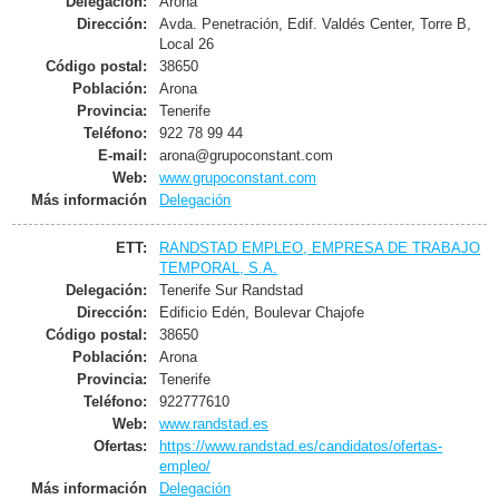
Delegación:
Arona
Dirección:
Avda. Penetración, Edif. Valdés Center, Torre B,
Local 26
Código postal:
38650
Población:
Arona
Provincia:
Tenerife
Teléfono:
922 78 99 44
E-mail:
arona@grupoconstant.com
Web:
www.grupoconstant.com
Más información
Delegación
ETT:
RANDSTAD EMPLEO, EMPRESA DE TRABAJO
TEMPORAL, S.A.
Delegación:
Tenerife Sur Randstad
Dirección:
Edificio Edén, Boulevar Chajofe
Código postal:
38650
Población:
Arona
Provincia:
Tenerife
Teléfono:
922777610
Web:
www.randstad.es
Ofertas:
https://www.randstad.es/candidatos/ofertas-
empleo/
Más información
Delegación