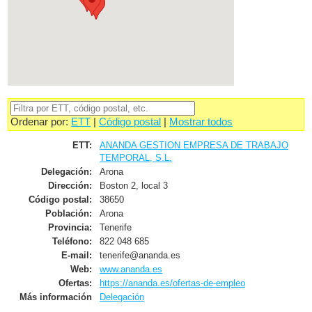
Ordenar por:
ETT
|
Código postal
|
Mostrar todos
ETT:
ANANDA GESTION EMPRESA DE TRABAJO
TEMPORAL, S.L.
Delegación:
Arona
Dirección:
Boston 2, local 3
Código postal:
38650
Población:
Arona
Provincia:
Tenerife
Teléfono:
822 048 685
E-mail:
tenerife@ananda.es
Web:
www.ananda.es
Ofertas:
https://ananda.es/ofertas-de-empleo
Más información
Delegación