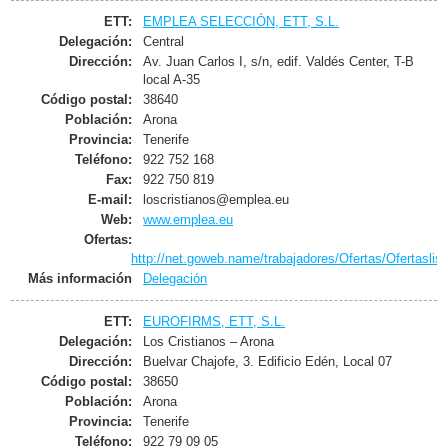
ETT:
EMPLEA SELECCIÓN, ETT, S.L.
Delegación:
Central
Dirección:
Av. Juan Carlos I, s/n, edif. Valdés Center, T-B
local A-35
Código postal:
38640
Población:
Arona
Provincia:
Tenerife
Teléfono:
922 752 168
Fax:
922 750 819
E-mail:
loscristianos@emplea.eu
Web:
www.emplea.eu
Ofertas:
http://net.goweb.name/trabajadores/Ofertas/Ofertaslis
Más información
Delegación
ETT:
EUROFIRMS, ETT, S.L.
Delegación:
Los Cristianos – Arona
Dirección:
Buelvar Chajofe, 3. Edificio Edén, Local 07
Código postal:
38650
Población:
Arona
Provincia:
Tenerife
Teléfono:
922 79 09 05