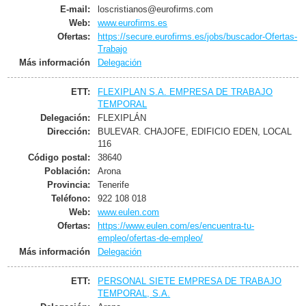
E-mail:
loscristianos@eurofirms.com
Web:
www.eurofirms.es
Ofertas:
https://secure.eurofirms.es/jobs/buscador-Ofertas-
Trabajo
Más información
Delegación
ETT:
FLEXIPLAN S.A. EMPRESA DE TRABAJO
TEMPORAL
Delegación:
FLEXIPLÁN
Dirección:
BULEVAR. CHAJOFE, EDIFICIO EDEN, LOCAL
116
Código postal:
38640
Población:
Arona
Provincia:
Tenerife
Teléfono:
922 108 018
Web:
www.eulen.com
Ofertas:
https://www.eulen.com/es/encuentra-tu-
empleo/ofertas-de-empleo/
Más información
Delegación
ETT:
PERSONAL SIETE EMPRESA DE TRABAJO
TEMPORAL, S.A.