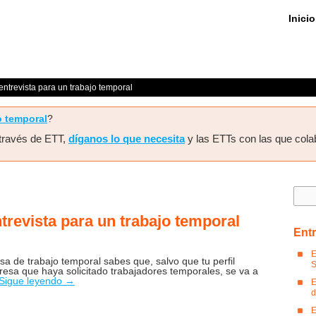
Inicio
entrevista para un trabajo temporal
o temporal
?
 través de ETT,
díganos lo que necesita
y las ETTs con las que cola
Busca
trevista para un trabajo temporal
Entr
E
esa de trabajo temporal sabes que, salvo que tu perfil
S
esa que haya solicitado trabajadores temporales, se va a
Sigue leyendo
→
E
d
en
E
Preparativos