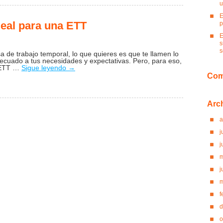
u
para
E
una
deal para una ETT
p
entrevista
para
E
s
un
s
trabajo
a de trabajo temporal, lo que quieres es que te llamen lo
decuado a tus necesidades y expectativas. Pero, para eso,
temporal
a ETT …
Sigue leyendo
→
Com
en
Cómo
ser
Arc
el
candidato
a
ideal
j
para
j
una
ETT
m
j
m
f
d
o