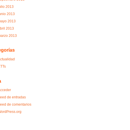
ulio 2013
unio 2013
ayo 2013
bril 2013
arzo 2013
egorías
ctualidad
TTs
a
cceder
eed de entradas
eed de comentarios
ordPress.org